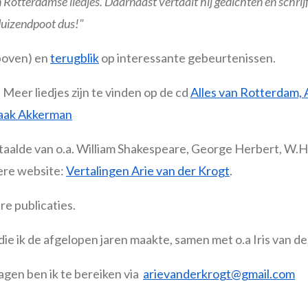
n Rotterdamse liedjes. Daarnaast vertaalt hij gedichten en schrij
duizendpoot dus!"
boven) en
terugblik
op interessante gebeurtenissen.
. Meer liedjes zijn te vinden op de cd
Alles van Rotterdam, A
aak Akkerman
rtaalde van o.a. William Shakespeare, George Herbert, W
dere website:
Vertalingen Arie van der Krogt
.
re publicaties.
die ik de afgelopen jaren maakte, samen met o.a Iris van d
ragen ben ik te bereiken via
arievanderkrogt@gmail.com