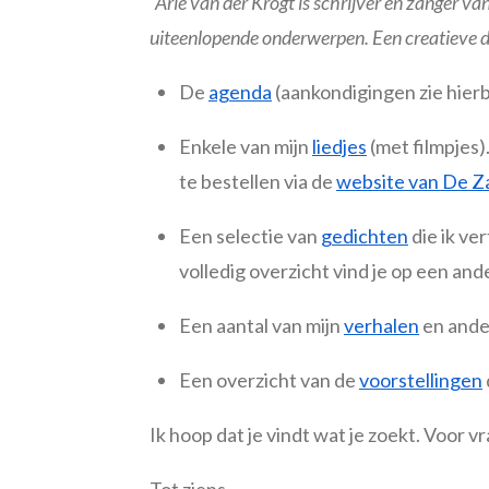
"Arie van der Krogt is schrijver en zanger va
uiteenlopende onderwerpen. Een creatieve 
De
agenda
(aankondigingen zie hier
Enkele van mijn
liedjes
(met filmpjes)
te bestellen via de
website van De Z
Een selectie van
gedichten
die ik ve
volledig overzicht vind je op een an
Een aantal van mijn
verhalen
en ande
Een overzicht van de
voorstellingen
Ik hoop dat je vindt wat je zoekt. Voor v