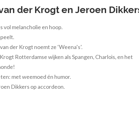
 van der Krogt en Jeroen Dikker
es vol melancholie en hoop.
peelt.
 van der Krogt noemt ze ‘Weena’s’.
rogt Rotterdamse wijken als Spangen, Charlois, en het
lmonde!
weten: met weemoed én humor.
roen Dikkers op accordeon.