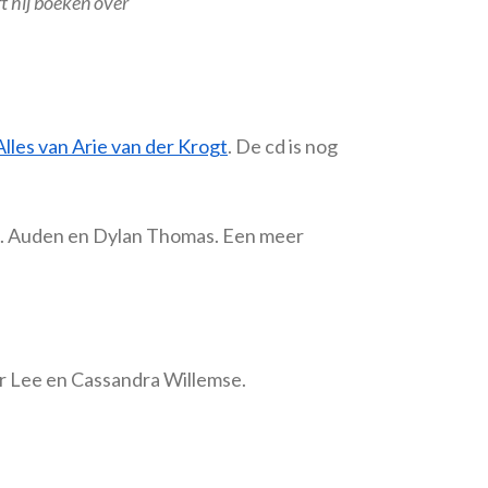
ft hij boeken over
lles van Arie van der Krogt
. De cd is nog
.H. Auden en Dylan Thomas. Een meer
er Lee en Cassandra Willemse.