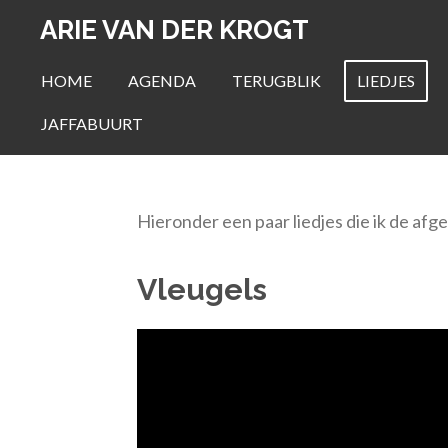
Ga
ARIE VAN DER KROGT
direct
HOME
AGENDA
TERUGBLIK
LIEDJES
naar
de
JAFFABUURT
hoofdinhoud
Hieronder een paar liedjes die ik de afg
Vleugels