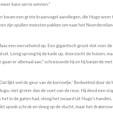
e meer kans om te winnen.”
 er kwam een grote kraanvogel aanvliegen, die Hugo weer 
reen zijn spullen moesten pakken om naar het Noordereila
 Maas een wervelwind op. Een gigantisch groot vlot voer 
 uit. Lenig sprong hij de kade op, doorzocht de huizen, maa
e gaan er allemaal aan,” schreeuwde hij en hij banjerde me
 Dat lijkt wel de geur van de kornoelje.’ Bedwelmd door de 
go, niet groter dan de voet van de reus. Hij deed een stap 
het in de gaten had, vloog het zwaard uit Hugo’s handen, zo
Het spook schrok en sloeg op de vlucht, maar het drakenz