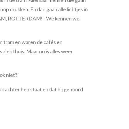
uk in de tram. Allemaal mensen die gaan
op drukken. En dan gaan alle lichtjes in
TERDAM, ROTTERDAM! - We kennen wel
en tram en waren de cafés en
ziek thuis. Maar nu is alles weer
ok niet?’
k achter hen staat en dat hij gehoord