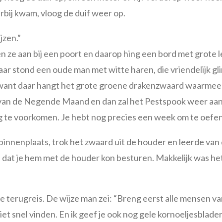
bij kwam, vloog de duif weer op.
jzen.”
 ze aan bij een poort en daarop hing een bord met grote le
aar stond een oude man met witte haren, die vriendelijk g
s, want daar hangt het grote groene drakenzwaard waarmee 
van de Negende Maand en dan zal het Pestspook weer a
aag te voorkomen. Je hebt nog precies een week om te oefe
nenplaats, trok het zwaard uit de houder en leerde van d
 dat je hem met de houder kon besturen. Makkelijk was he
e terugreis. De wijze man zei: “Breng eerst alle mensen van
iet snel vinden. En ik geef je ook nog gele kornoeljesblad