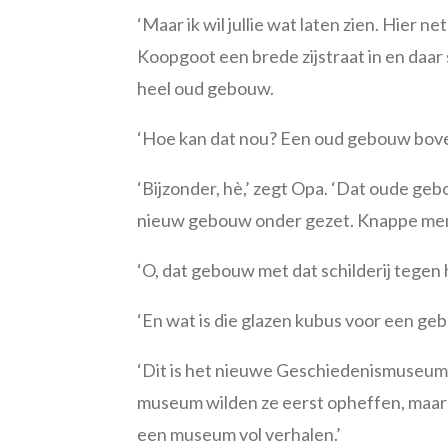
‘Maar ik wil jullie wat laten zien. Hier 
Koopgoot een brede zijstraat in en daa
heel oud gebouw.
‘Hoe kan dat nou? Een oud gebouw bov
‘Bijzonder, hè,’ zegt Opa. ‘Dat oude ge
nieuw gebouw onder gezet. Knappe mense
‘O, dat gebouw met dat schilderij tegen h
‘En wat is die glazen kubus voor een ge
‘Dit is het nieuwe Geschiedenismuseum v
museum wilden ze eerst opheffen, maar d
een museum vol verhalen.’