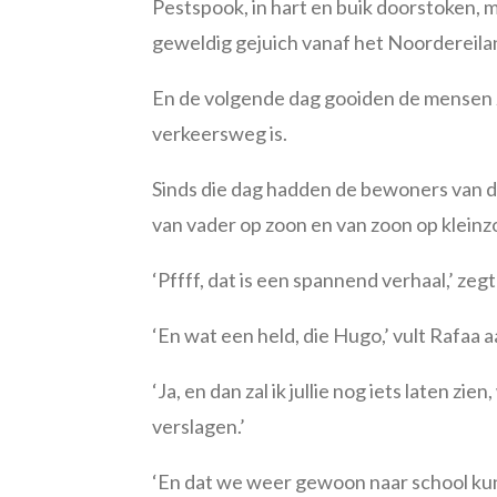
Pestspook, in hart en buik doorstoken, m
geweldig gejuich vanaf het Noordereila
En de volgende dag gooiden de mensen z
verkeersweg is.
Sinds die dag hadden de bewoners van d
van vader op zoon en van zoon op klei
‘Pffff, dat is een spannend verhaal,’ zegt
‘En wat een held, die Hugo,’ vult Rafaa a
‘Ja, en dan zal ik jullie nog iets laten z
verslagen.’
‘En dat we weer gewoon naar school kun