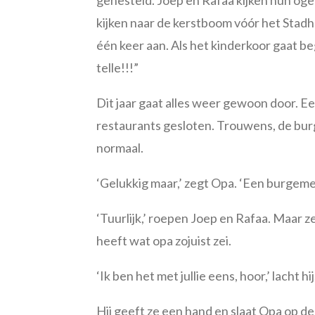
genesteld. Joep en Rafaa kijken hun ogen
kijken naar de kerstboom vóór het Stadhu
één keer aan. Als het kinderkoor gaat
telle!!!”
Dit jaar gaat alles weer gewoon door. E
restaurants gesloten. Trouwens, de burg
normaal.
‘Gelukkig maar,’ zegt Opa. ‘Een burgemee
‘Tuurlijk,’ roepen Joep en Rafaa. Maar 
heeft wat opa zojuist zei.
‘Ik ben het met jullie eens, hoor,’ lacht 
Hij geeft ze een hand en slaat Opa op d