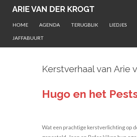
Ga
ARIE VAN DER KROGT
direct
HOME
AGENDA
TERUGBLIK
LIEDJES
naar
de
JAFFABUURT
hoofdinhoud
Kerstverhaal van Arie
Hugo en het Pest
Wat een prachtige kerstverlichting op de 