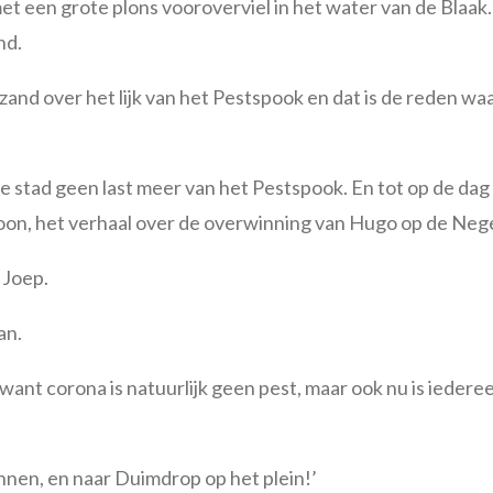
et een grote plons vooroverviel in het water van de Blaak. 
nd.
and over het lijk van het Pestspook en dat is de reden w
e stad geen last meer van het Pestspook. En tot op de dag
nzoon, het verhaal over de overwinning van Hugo op de N
 Joep.
an.
ien, want corona is natuurlijk geen pest, maar ook nu is iede
nen, en naar Duimdrop op het plein!’