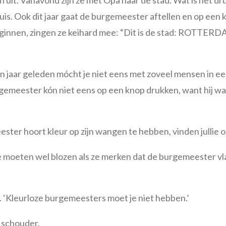
 uit. Vanavond zijn ze met Opa naar de stad. Wat is het dr
is. Ook dit jaar gaat de burgemeester aftellen en op een kn
 beginnen, zingen ze keihard mee: “Dit is de stad: ROT
en jaar geleden mócht je niet eens met zoveel mensen in e
emeester kón niet eens op een knop drukken, want hij was 
ster hoort kleur op zijn wangen te hebben, vinden jullie o
ze moeten wel blozen als ze merken dat de burgemeester vla
hij. ‘Kleurloze burgemeesters moet je niet hebben.’
e schouder.