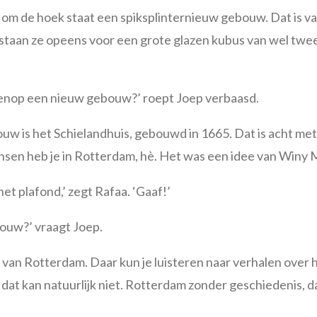
net om de hoek staat een spiksplinternieuw gebouw. Dat is vas
r staan ze opeens voor een grote glazen kubus van wel tw
enop een nieuw gebouw?’ roept Joep verbaasd.
bouw is het Schielandhuis, gebouwd in 1665. Dat is acht m
n heb je in Rotterdam, hè. Het was een idee van Winy Ma
et plafond,’ zegt Rafaa. ‘Gaaf!’
bouw?’ vraagt Joep.
an Rotterdam. Daar kun je luisteren naar verhalen over h
at kan natuurlijk niet. Rotterdam zonder geschiedenis, da