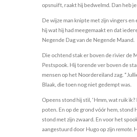
opsnuift, raakt hij bedwelmd. Dan heb j
De wijze man knipte met zijn vingers en
hij wat hij had meegemaakt en dat iede
Negende Dag van de Negende Maand.
Die ochtend stak er boven de rivier de
Pestspook. Hij torende ver boven de stad
mensen op het Noordereiland zag. “Julli
Blaak, die toen nog niet gedempt was.
Opeens stond hij stil, ‘Hmm, wat ruik ik?
poten. En op de grond vóór hem, stond Hu
stond met zijn zwaard. En voor het spook 
aangestuurd door Hugo op zijn
remote
. 