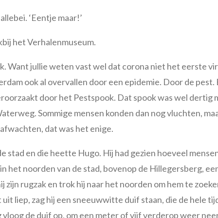
allebei. ‘Eentje maar!’
akbij het Verhalenmuseum.
k. Want jullie weten vast wel dat corona niet het eerste 
erdam ook al overvallen door een epidemie. Door de pest. 
eroorzaakt door het Pestspook. Dat spook was wel dertig 
 Waterweg. Sommige mensen konden dan nog vluchten, ma
n afwachten, dat was het enige.
e stad en die heette Hugo. Hij had gezien hoeveel mensen
r in het noorden van de stad, bovenop de Hillegersberg, e
j zijn rugzak en trok hij naar het noorden om hem te zoeke
 uit liep, zag hij een sneeuwwitte duif staan, die de hele t
g vloog de duif op, om een meter of vijf verderop weer neer