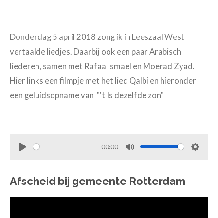
Donderdag 5 april 2018 zong ik in Leeszaal West
vertaalde liedjes. Daarbij ook een paar Arabisch
liederen, samen met Rafaa Ismael en Moerad Zyad.
Hier links een filmpje met het lied Qalbi en hieronder
een geluidsopname van "'t Is dezelfde zon"
00:00
P
M
S
l
u
e
Afscheid bij gemeente Rotterdam
a
t
t
y
e
t
i