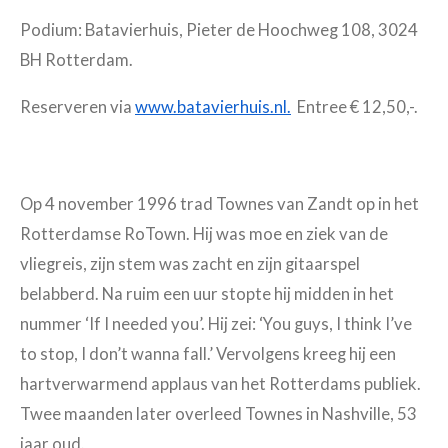
Podium: Batavierhuis, Pieter de Hoochweg 108, 3024
BH Rotterdam.
Reserveren via
www.batavierhuis.nl.
Entree € 12,50,-.
Op 4 november 1996 trad Townes van Zandt op in het
Rotterdamse RoTown. Hij was moe en ziek van de
vliegreis, zijn stem was zacht en zijn gitaarspel
belabberd. Na ruim een uur stopte hij midden in het
nummer ‘If I needed you’. Hij zei: ‘You guys, I think I’ve
to stop, I don’t wanna fall.’ Vervolgens kreeg hij een
hartverwarmend applaus van het Rotterdams publiek.
Twee maanden later overleed Townes in Nashville, 53
jaar oud.