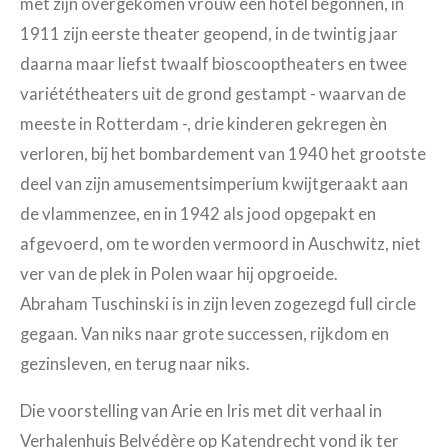
met zijn overgekomen vrouw een hotel begonnen, in
1911 zijn eerste theater geopend, in de twintig jaar
daarna maar liefst twaalf bioscooptheaters en twee
variététheaters uit de grond gestampt - waarvan de
meeste in Rotterdam -, drie kinderen gekregen èn
verloren, bij het bombardement van 1940 het grootste
deel van zijn amusementsimperium kwijtgeraakt aan
de vlammenzee, en in 1942 als jood opgepakt en
afgevoerd, om te worden vermoord in Auschwitz, niet
ver van de plek in Polen waar hij opgroeide.
Abraham Tuschinski is in zijn leven zogezegd full circle
gegaan. Van niks naar grote successen, rijkdom en
gezinsleven, en terug naar niks.
Die voorstelling van Arie en Iris met dit verhaal in
Verhalenhuis Belvédère op Katendrecht vond ik ter